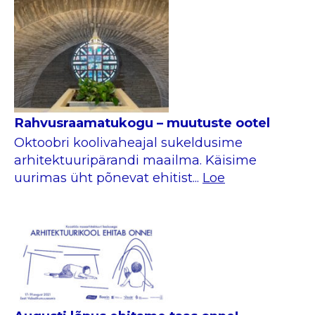
Rahvusraamatukogu – muutuste ootel
Oktoobri koolivaheajal sukeldusime
arhitektuuripärandi maailma. Käisime
uurimas üht põnevat ehitist...
Loe