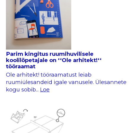
Parim kingitus ruumihuvilisele
koolilõpetajale on ‘‘Ole arhitekt!‘‘
tööraamat
Ole arhitekt! tööraamatust leiab
ruumiülesandeid igale vanusele. Ülesannete
kogu sobib...
Loe