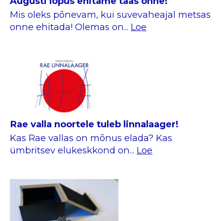
Augusti lõpus ehitame taas onne!
Mis oleks põnevam, kui suvevaheajal metsas
onne ehitada! Olemas on...
Loe
Rae valla noortele tuleb linnalaager!
Kas Rae vallas on mõnus elada? Kas
ümbritsev elukeskkond on...
Loe