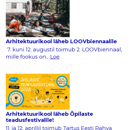
Arhitektuurikool läheb LOOVbiennaalile
7. kuni 12. augustil toimub 2. LOOVbiennaal,
mille fookus on...
Loe
Arhitektuurikool läheb Õpilaste
teadusfestivalile!
11. ja 12. aprillil toimub Tartus Eesti Rahva