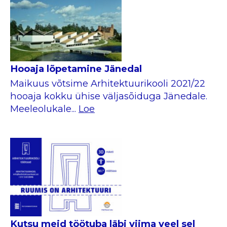
Hooaja lõpetamine Jänedal
Maikuus võtsime Arhitektuurikooli 2021/22
hooaja kokku ühise väljasõiduga Jänedale.
Meeleolukale...
Loe
Kutsu meid töötuba läbi viima veel sel