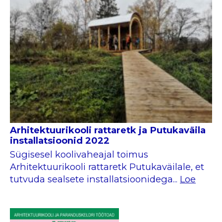
Arhitektuurikooli rattaretk ja Putukaväila
installatsioonid 2022
Sügisesel koolivaheajal toimus
Arhitektuurikooli rattaretk Putukaväilale, et
tutvuda sealsete installatsioonidega...
Loe