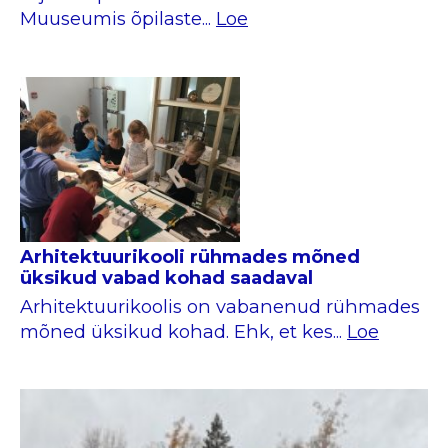
Muuseumis õpilaste...
Loe
Arhitektuurikooli rühmades mõned
üksikud vabad kohad saadaval
Arhitektuurikoolis on vabanenud rühmades
mõned üksikud kohad. Ehk, et kes...
Loe