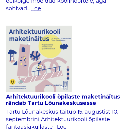
eelkõige mõeldud koolinoortele, aga
sobivad...
Loe
Arhitektuurikooli õpilaste maketinäitus
rändab Tartu Lõunakeskusesse
Tartu Lõunakeskus täitub 15. augustist 10.
septembrini Arhitektuurikooli õpilaste
fantaasiaküllaste...
Loe