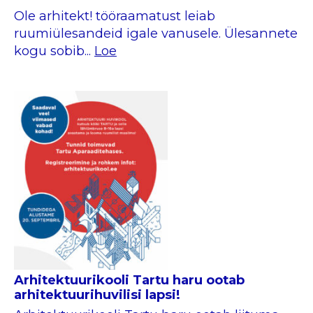
Ole arhitekt! tööraamatust leiab
ruumiülesandeid igale vanusele. Ülesannete
kogu sobib...
Loe
Arhitektuurikooli Tartu haru ootab
arhitektuurihuvilisi lapsi!