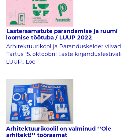
Lasteraamatute parandamise ja ruumi
loomise töötuba / LUUP 2022
Arhitektuurikool ja Paranduskelder viivad
Tartus 15. oktoobril Laste kirjandusfestivali
LUUP...
Loe
Arhitektuurikoolil on valminud ‘‘Ole
arhitekt!‘‘ tööraamat