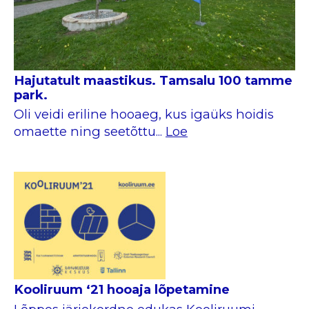
Hajutatult maastikus. Tamsalu 100 tamme
park.
Oli veidi eriline hooaeg, kus igaüks hoidis
omaette ning seetõttu...
Loe
Kooliruum ‘21 hooaja lõpetamine