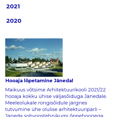
2021
2020
Hooaja lõpetamine Jänedal
Maikuus võtsime Arhitektuurikooli 2021/22
hooaja kokku ühise väljasõiduga Jänedale.
Meeleolukale rongisõidule järgnes
tutvumine ühe olulise arhitektuuripärli –
Jäneda sohvoostehnikumi õppehoonega,