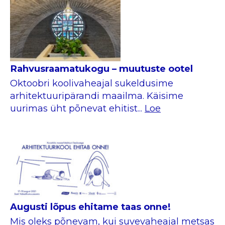
Rahvusraamatukogu – muutuste ootel
Oktoobri koolivaheajal sukeldusime
arhitektuuripärandi maailma. Käisime
uurimas üht põnevat ehitist...
Loe
Augusti lõpus ehitame taas onne!
Mis oleks põnevam, kui suvevaheajal metsas