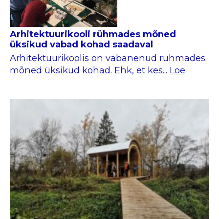
Arhitektuurikooli rühmades mõned
üksikud vabad kohad saadaval
Arhitektuurikoolis on vabanenud rühmades
mõned üksikud kohad. Ehk, et kes...
Loe