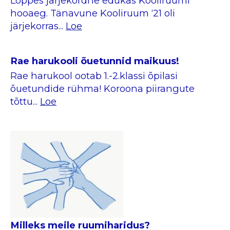
Lõppes järjekordne edukas Kooliruumi
hooaeg. Tänavune Kooliruum ‘21 oli
järjekorras...
Loe
Rae harukooli õuetunnid maikuus!
Rae harukool ootab 1.-2.klassi õpilasi
õuetundide rühma! Koroona piirangute
tõttu...
Loe
Milleks meile ruumiharidus?