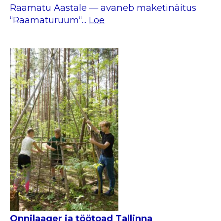
Raamatu Aastale — avaneb maketinäitus
‘‘Raamaturuum‘‘...
Loe
Onnilaager ja töötoad Tallinna