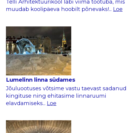
Telli Arhitektuurikool läbi viima töötuba, mis
muudab koolipäeva hoobilt põnevaks!...
Loe
Lumelinn linna südames
Jõuluootuses võtsime vastu taevast sadanud
kingituse ning ehitasime linnaruumi
elavdamiseks...
Loe