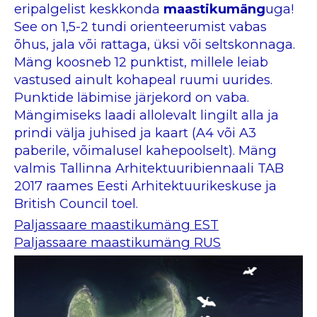
eripalgelist keskkonda
maastikumäng
uga!
See on 1,5-2 tundi orienteerumist vabas
õhus, jala või rattaga, üksi või seltskonnaga.
Mäng koosneb 12 punktist, millele leiab
vastused ainult kohapeal ruumi uurides.
Punktide läbimise järjekord on vaba.
Mängimiseks laadi allolevalt lingilt alla ja
prindi välja juhised ja kaart (A4 või A3
paberile, võimalusel kahepoolselt). Mäng
valmis Tallinna Arhitektuuribiennaali TAB
2017 raames Eesti Arhitektuurikeskuse ja
British Council toel.
Paljassaare maastikumäng EST
Paljassaare maastikumäng RUS