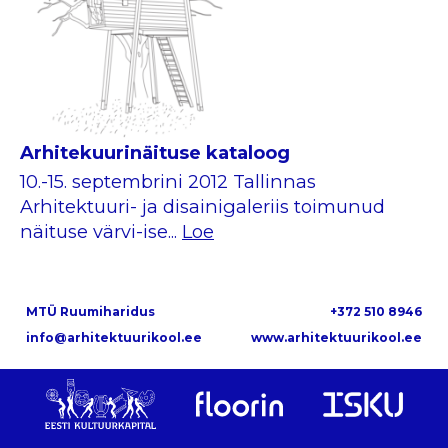
Arhitekuurinäituse kataloog
10.-15. septembrini 2012 Tallinnas
Arhitektuuri- ja disainigaleriis toimunud
näituse värvi-ise...
Loe
MTÜ Ruumiharidus
+372 510 8946
info@arhitektuurikool.ee
www.arhitektuurikool.ee