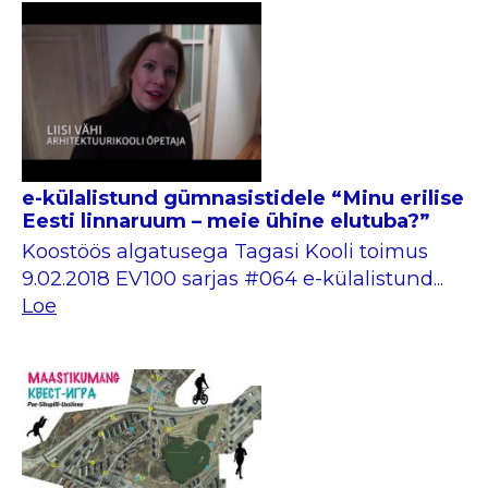
e-külalistund gümnasistidele “Minu erilise
Eesti linnaruum – meie ühine elutuba?”
Koostöös algatusega Tagasi Kooli toimus
9.02.2018 EV100 sarjas #064 e-külalistund...
Loe