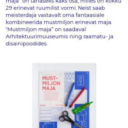
maja” on tänaseks kaks osa, milles on kokku
29 erinevat ruumilist vormi. Neist saab
meisterdaja vastavalt oma fantaasiale
kombineerida mustmiljon erinevat maja.
“Mustmiljon maja” on saadaval
Arhitektuurimuuseumis ning raamatu- ja
disainipoodides.