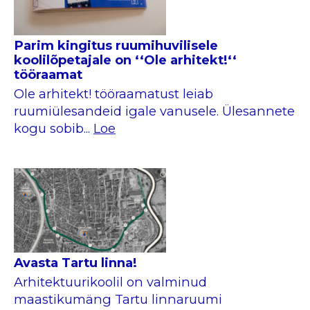
Parim kingitus ruumihuvilisele
koolilõpetajale on ‘‘Ole arhitekt!‘‘
tööraamat
Ole arhitekt! tööraamatust leiab
ruumiülesandeid igale vanusele. Ülesannete
kogu sobib...
Loe
Avasta Tartu linna!
Arhitektuurikoolil on valminud
maastikumäng Tartu linnaruumi