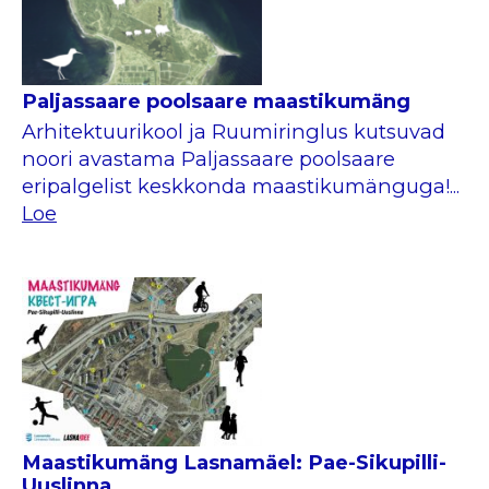
Paljassaare poolsaare maastikumäng
Arhitektuurikool ja Ruumiringlus kutsuvad
noori avastama Paljassaare poolsaare
eripalgelist keskkonda maastikumänguga!...
Loe
Maastikumäng Lasnamäel: Pae-Sikupilli-
Uuslinna