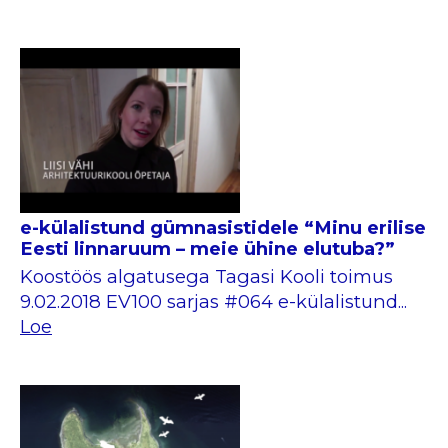
e-külalistund gümnasistidele “Minu erilise
Eesti linnaruum – meie ühine elutuba?”
Koostöös algatusega Tagasi Kooli toimus
9.02.2018 EV100 sarjas #064 e-külalistund...
Loe