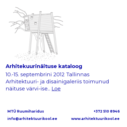
Arhitekuurinäituse kataloog
10.-15. septembrini 2012 Tallinnas
Arhitektuuri- ja disainigaleriis toimunud
näituse värvi-ise...
Loe
MTÜ Ruumiharidus
+372 510 8946
info@arhitektuurikool.ee
www.arhitektuurikool.ee