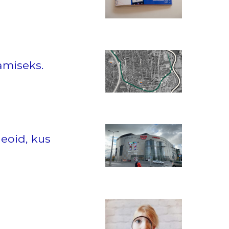
amiseks.
eoid, kus