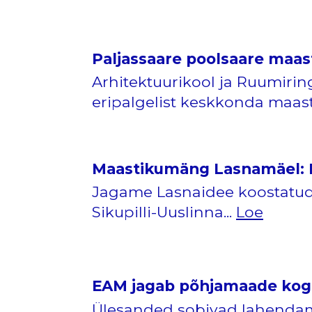
Paljassaare poolsaare maa
Arhitektuurikool ja Ruumirin
eripalgelist keskkonda maas
Maastikumäng Lasnamäel: Pa
Jagame Lasnaidee koostatud
Sikupilli-Uuslinna...
Loe
EAM jagab põhjamaade kog
Ülesanded sobivad lahendam