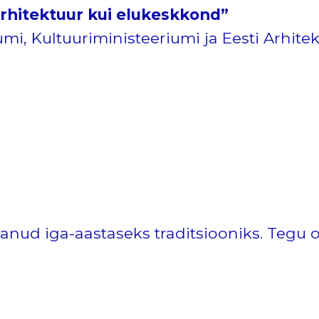
rhitektuur kui elukeskkond”
umi, Kultuuriministeeriumi ja Eesti Arhit
anud iga-aastaseks traditsiooniks. Tegu on