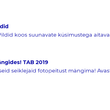
did
 Pildid koos suunavate küsimustega aitavad
ängides! TAB 2019
eid seiklejaid fotopeitust mängima! Ava