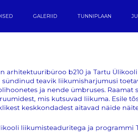
ISED
GALERIID
TUNNIPLAAN
J
n arhitektuuribüroo b210 ja Tartu Ülikooli
 sündinud teavik liikumisharjumusi toeta
olihoonetes ja nende ümbruses. Raamat si
liruumidest, mis kutsuvad liikuma. Esile tõ
likest keskkondadest aitavad näide näit
likooli liikumisteaduritega ja programmi T