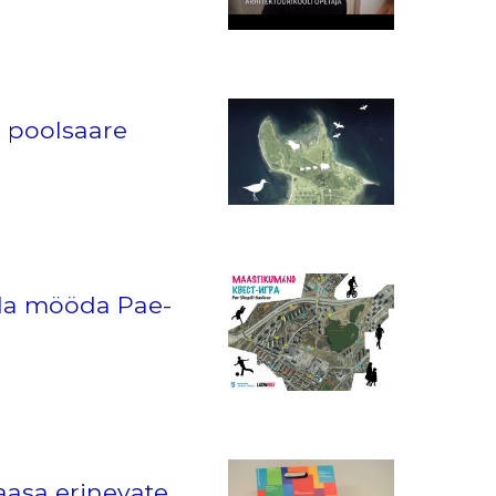
e poolsaare
da mööda Pae-
asa erinevate