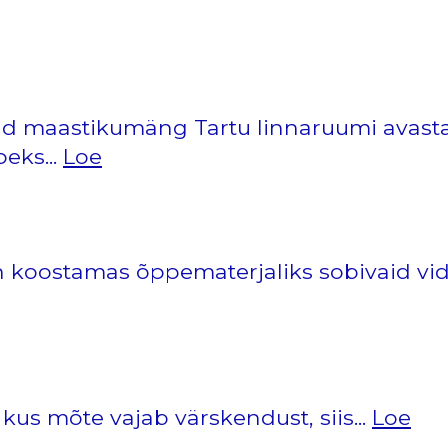
nud maastikumäng Tartu linnaruumi avast
eks...
Loe
n koostamas õppematerjaliks sobivaid vid
 kus mõte vajab värskendust, siis...
Loe