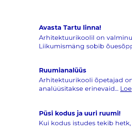
Avasta Tartu linna!
Arhitektuurikoolil on valmi
Liikumismäng sobib õuesõpp
Ruumianalüüs
Arhitektuurikooli õpetajad o
analüüsitakse erinevaid...
Loe
Püsi kodus ja uuri ruumi!
Kui kodus istudes tekib hetk,