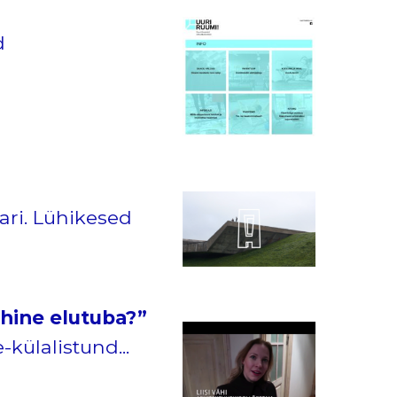
d
ari. Lühikesed
ühine elutuba?”
külalistund...