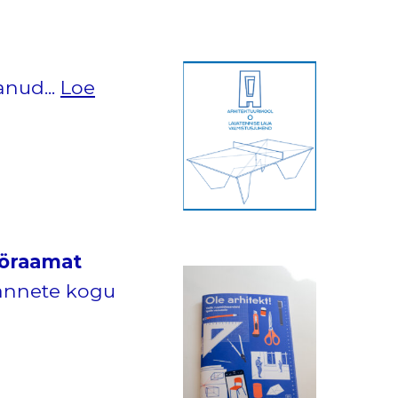
anud...
Loe
tööraamat
sannete kogu