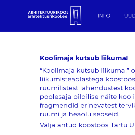
INFO
UUD
Koolimaja kutsub liikuma!
“Koolimaja kutsub liikuma!” o
liikumisteadlastega koostöös
ruumilistest lahendustest ko
poolesaja pildilise näite koo
fragmendid erinevatest tervik
ruumi ja heaolu seoseid.
Välja antud koostöös Tartu Ü