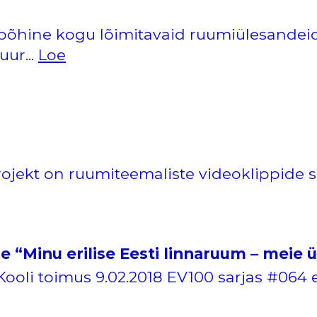
bipõhine kogu lõimitavaid ruumiülesandei
uur...
Loe
rojekt on ruumiteemaliste videoklippide s
e “Minu erilise Eesti linnaruum – meie 
oli toimus 9.02.2018 EV100 sarjas #064 e-