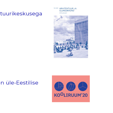
ektuurikeskusega
 üle-Eestilise