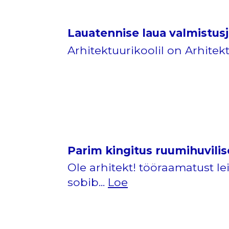
Lauatennise laua valmistus
Arhitektuurikoolil on Arhitekt
Parim kingitus ruumihuvilise
Ole arhitekt! tööraamatust l
sobib...
Loe