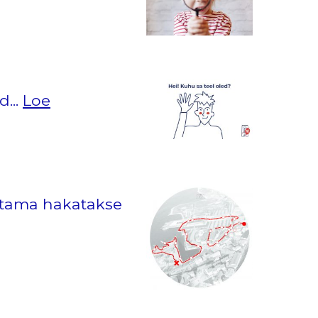
...
Loe
stama hakatakse