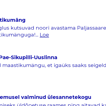
stikumäng
glus kutsuvad noori avastama Paljassaar
tikumänguga!...
Loe
e-Sikupilli-Uuslinna
 maastikumängu, et igaüks saaks seigel
emusel valminud ülesannetekogu
iseks üldõpetuse raames ning aitavad ka