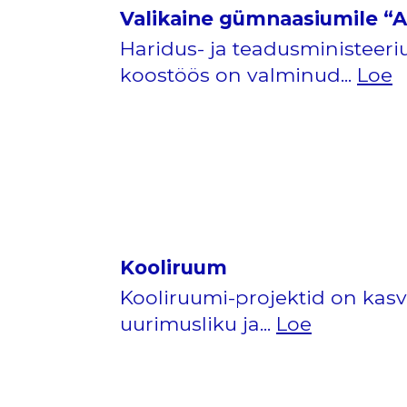
Valikaine gümnaasiumile “A
Haridus- ja teadusministeeri
koostöös on valminud...
Loe
Kooliruum
Kooliruumi-projektid on kasv
uurimusliku ja...
Loe