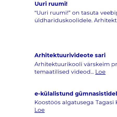
Uuri ruumi!
“Uuri ruumi!” on tasuta vee
üldhariduskoolidele. Arhitekt
Arhitektuurivideote sari
Arhitektuurikooli värskeim p
temaatilised videod...
Loe
e-külalistund gümnasistidel
Koostöös algatusega Tagasi Ko
Loe