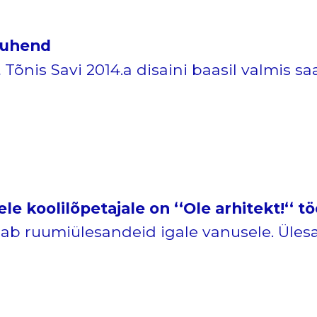
juhend
 Tõnis Savi 2014.a disaini baasil valmis sa
le koolilõpetajale on ‘‘Ole arhitekt!‘‘ 
eiab ruumiülesandeid igale vanusele. Üle