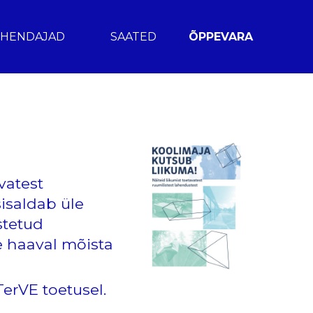
UHENDAJAD
SAATED
ÕPPEVARA
vatest
saldab üle
stetud
e haaval mõista
erVE toetusel.