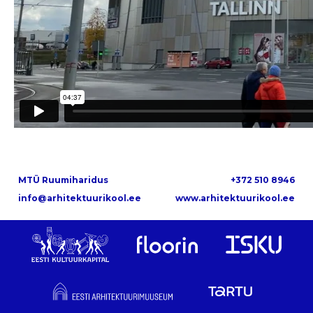
MTÜ Ruumiharidus
+372 510 8946
info@arhitektuurikool.ee
www.arhitektuurikool.ee