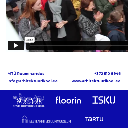
MTÜ Ruumiharidus
+372 510 8946
info@arhitektuurikool.ee
www.arhitektuurikool.ee