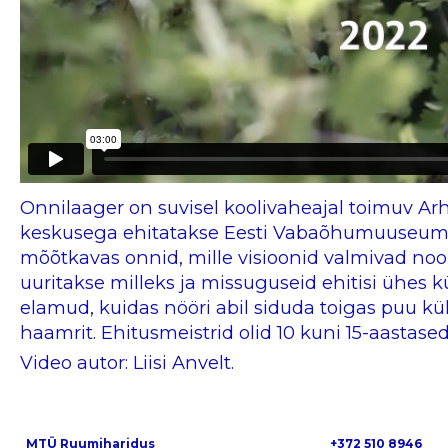
Onnilaager on suvisel koolivaheajal toimuv Arh
keskusega ehitatakse Eesti Vabaõhumuuseumi t
mõõtkavas onnid, mille visioonid valmivad noo
uuritakse milleks ja missuguseid ehitisi ühes 
elamud, kuidas nööri abil siduda toigas puu kül
haamrit. Ehitusmeistrid olid 10 kuni 15-aastased
Video autor: Liisi Anvelt.
MTÜ Ruumiharidus
+372 510 8946