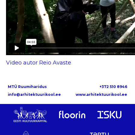
Video autor Reio Avaste
MTÜ Ruumiharidus
+372 510 8946
info@arhitektuurikool.ee
www.arhitektuurikool.ee