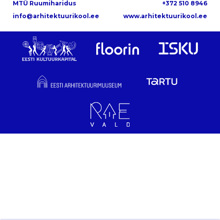
MTÜ Ruumiharidus
+372 510 8946
info@arhitektuurikool.ee
www.arhitektuurikool.ee