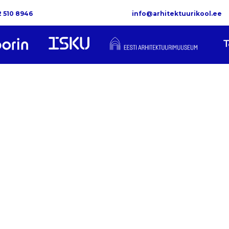
2 510 8946
info@arhitektuurikool.ee