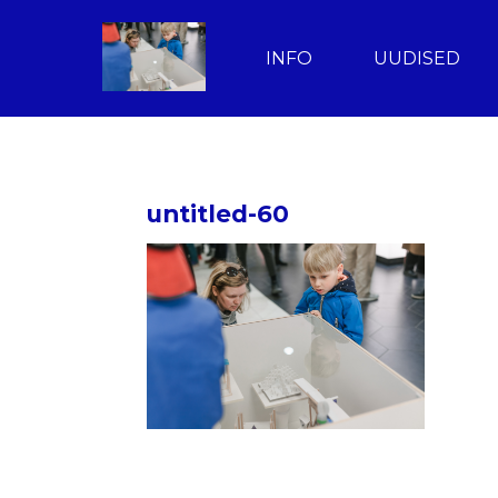
INFO
UUDISED
untitled-60